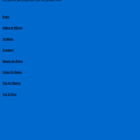
Les petites participations font les grands sites.
Paris
Seine-et-Marne
Yvelines
Essonne
Hauts-de-Seine
Seine-St-Denis
Val-de-Marne
Val d'Oise