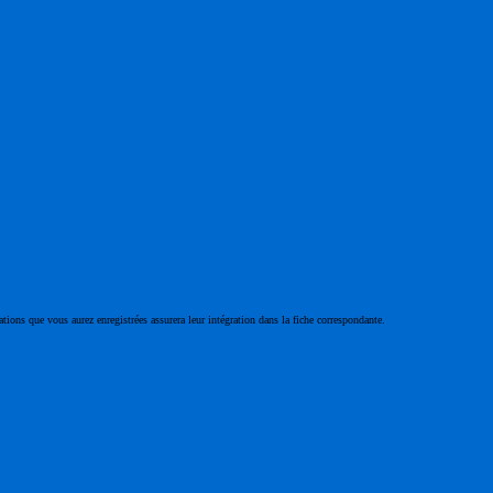
ations que vous aurez enregistrées assurera leur intégration dans la fiche correspondante.