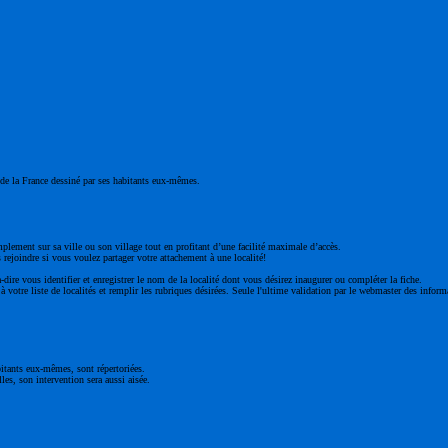
ge de la France dessiné par ses habitants eux-mêmes.
mplement sur sa ville ou son village tout en profitant d’une facilité maximale d’accès.
 rejoindre si vous voulez partager votre attachement à une localité!
à-dire vous identifier et enregistrer le nom de la localité dont vous désirez inaugurer ou compléter la fiche.
 votre liste de localités et remplir les rubriques désirées. Seule l'ultime validation par le webmaster des inform
bitants eux-mêmes, sont répertoriées.
les, son intervention sera aussi aisée.