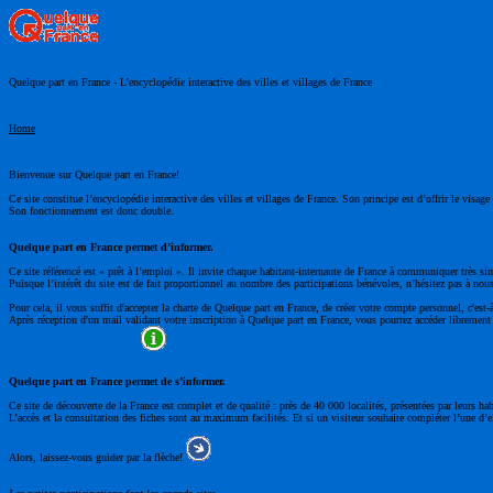
Quelque part en France - L’encyclopédie interactive des villes et villages de France
Home
Bienvenue sur Quelque part en France!
Ce site constitue l’encyclopédie interactive des villes et villages de France. Son principe est d’offrir le visa
Son fonctionnement est donc double.
Quelque part en France permet d’informer.
Ce site référencé est « prêt à l’emploi ». Il invite chaque habitant-internaute de France à communiquer très si
Puisque l’intérêt du site est de fait proportionnel au nombre des participations bénévoles, n’hésitez pas à nous
Pour cela, il vous suffit d'accepter la charte de Quelque part en France, de créer votre compte personnel, c'est-
Après réception d'un mail validant votre inscription à Quelque part en France, vous pourrez accéder librement à
Quelque part en France permet de s’informer.
Ce site de découverte de la France est complet et de qualité : près de 40 000 localités, présentées par leurs ha
L’accès et la consultation des fiches sont au maximum facilités. Et si un visiteur souhaite compléter l’une d’el
Alors, laissez-vous guider par la flèche!