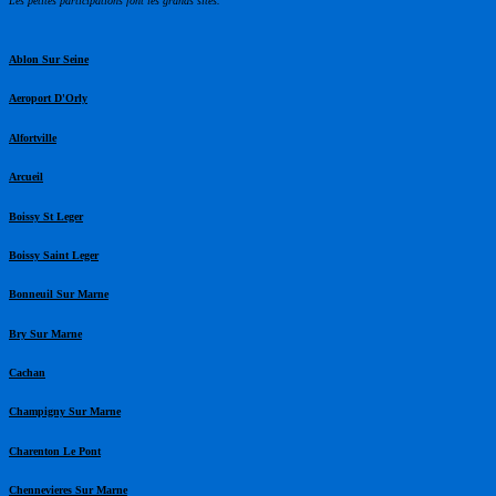
Les petites participations font les grands sites.
Ablon Sur Seine
Aeroport D'Orly
Alfortville
Arcueil
Boissy St Leger
Boissy Saint Leger
Bonneuil Sur Marne
Bry Sur Marne
Cachan
Champigny Sur Marne
Charenton Le Pont
Chennevieres Sur Marne