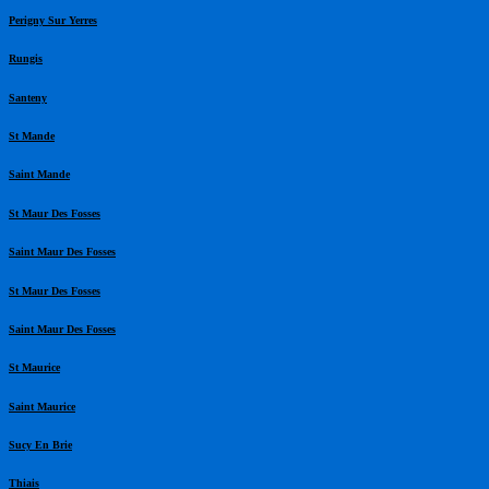
Perigny Sur Yerres
Rungis
Santeny
St Mande
Saint Mande
St Maur Des Fosses
Saint Maur Des Fosses
St Maur Des Fosses
Saint Maur Des Fosses
St Maurice
Saint Maurice
Sucy En Brie
Thiais