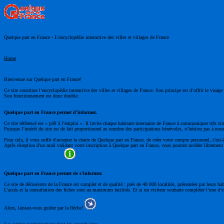
Quelque part en France - L’encyclopédie interactive des villes et villages de France
Home
Bienvenue sur Quelque part en France!
Ce site constitue l’encyclopédie interactive des villes et villages de France. Son principe est d’offrir le visa
Son fonctionnement est donc double.
Quelque part en France permet d’informer.
Ce site référencé est « prêt à l’emploi ». Il invite chaque habitant-internaute de France à communiquer très si
Puisque l’intérêt du site est de fait proportionnel au nombre des participations bénévoles, n’hésitez pas à nous
Pour cela, il vous suffit d'accepter la charte de Quelque part en France, de créer votre compte personnel, c'est-
Après réception d'un mail validant votre inscription à Quelque part en France, vous pourrez accéder librement à
Quelque part en France permet de s’informer.
Ce site de découverte de la France est complet et de qualité : près de 40 000 localités, présentées par leurs ha
L’accès et la consultation des fiches sont au maximum facilités. Et si un visiteur souhaite compléter l’une d’el
Alors, laissez-vous guider par la flèche!