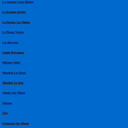
La Varenne Saint Hilaire
Le Kremlin Bicetre
Le Perreux Sur Marne
Le Plessis Trevise
Les Bruyeres
Limeil Brevannes
Maisons Alfort
Mandres Les Roses
Marolles En Brie
Nogent Sur Marne
Noiseau
Orly
Ormesson Sur Marne