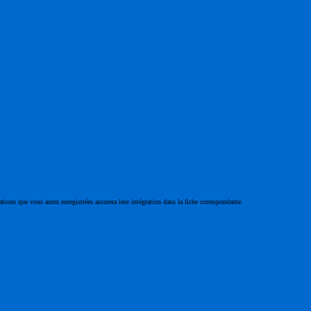
ations que vous aurez enregistrées assurera leur intégration dans la fiche correspondante.