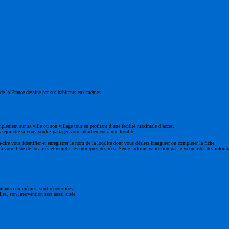
ge de la France dessiné par ses habitants eux-mêmes.
mplement sur sa ville ou son village tout en profitant d’une facilité maximale d’accès.
 rejoindre si vous voulez partager votre attachement à une localité!
à-dire vous identifier et enregistrer le nom de la localité dont vous désirez inaugurer ou compléter la fiche.
 votre liste de localités et remplir les rubriques désirées. Seule l'ultime validation par le webmaster des inform
bitants eux-mêmes, sont répertoriées.
les, son intervention sera aussi aisée.