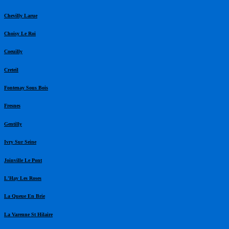
Chevilly Larue
Choisy Le Roi
Coeuilly
Creteil
Fontenay Sous Bois
Fresnes
Gentilly
Ivry Sur Seine
Joinville Le Pont
L'Hay Les Roses
La Queue En Brie
La Varenne St Hilaire