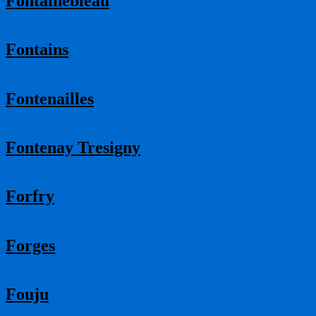
Fontainebleau
Fontains
Fontenailles
Fontenay Tresigny
Forfry
Forges
Fouju