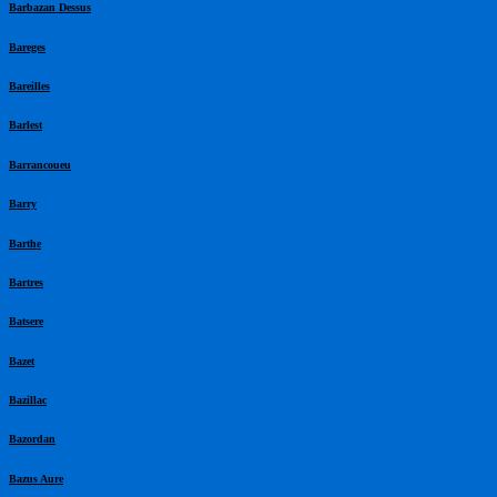
Barbazan Dessus
Bareges
Bareilles
Barlest
Barrancoueu
Barry
Barthe
Bartres
Batsere
Bazet
Bazillac
Bazordan
Bazus Aure