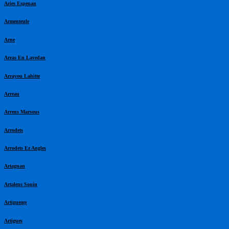
Aries Espenan
Armenteule
Arne
Arras En Lavedan
Arrayou Lahitte
Arreau
Arrens Marsous
Arrodets
Arrodets Ez Angles
Artagnan
Artalens Souin
Artiguemy
Artigues