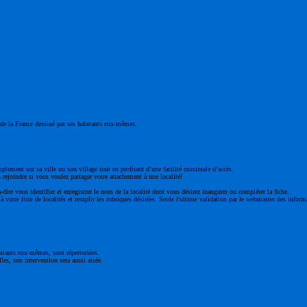
ge de la France dessiné par ses habitants eux-mêmes.
mplement sur sa ville ou son village tout en profitant d’une facilité maximale d’accès.
 rejoindre si vous voulez partager votre attachement à une localité!
à-dire vous identifier et enregistrer le nom de la localité dont vous désirez inaugurer ou compléter la fiche.
 votre liste de localités et remplir les rubriques désirées. Seule l'ultime validation par le webmaster des inform
bitants eux-mêmes, sont répertoriées.
les, son intervention sera aussi aisée.