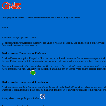
Quelque part en France - L’encyclopédie interactive des villes et villages de France
Home
Bienvenue sur Quelque part en France!
Ce site constitue l’encyclopédie interactive des villes et villages de France. Son principe est d’offrir le visa
Son fonctionnement est donc double.
Quelque part en France permet d’informer.
Ce site référencé est « prêt à l’emploi ». Il invite chaque habitant-internaute de France à communiquer très si
Puisque l’intérêt du site est de fait proportionnel au nombre des participations bénévoles, n’hésitez pas à nous
Pour cela, il vous suffit d'accepter la charte de Quelque part en France, de créer votre compte personnel, c'est-
Après réception d'un mail validant votre inscription à Quelque part en France, vous pourrez accéder librement à
Quelque part en France permet de s’informer.
Ce site de découverte de la France est complet et de qualité : près de 40 000 localités, présentées par leurs ha
L’accès et la consultation des fiches sont au maximum facilités. Et si un visiteur souhaite compléter l’une d’el
Alors, laissez-vous guider par la flèche!