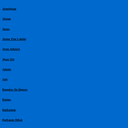
Aventignan
Averan
Aveux
Avezac Prat Lahitte
Ayros Arbouix
Ayzac Ost
Azereix
Azet
Bagnères De Bigorre
Banios
Barbachen
Barbazan Debat