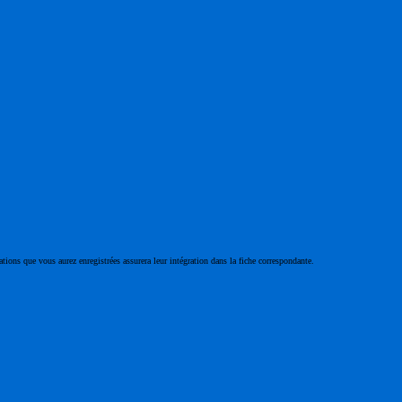
ations que vous aurez enregistrées assurera leur intégration dans la fiche correspondante.