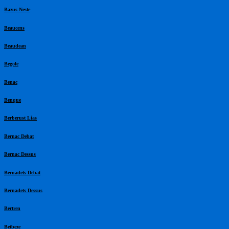
Bazus Neste
Beaucens
Beaudean
Begole
Benac
Benque
Berberust Lias
Bernac Debat
Bernac Dessus
Bernadets Debat
Bernadets Dessus
Bertren
Betbeze