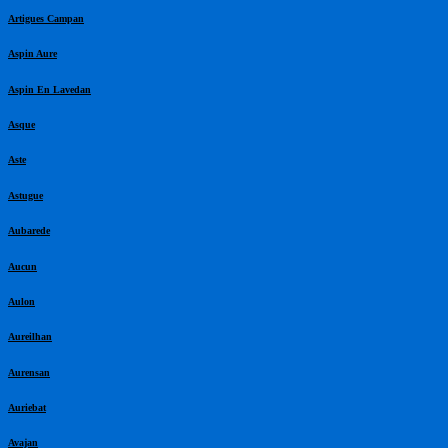
Artigues Campan
Aspin Aure
Aspin En Lavedan
Asque
Aste
Astugue
Aubarede
Aucun
Aulon
Aureilhan
Aurensan
Auriebat
Avajan