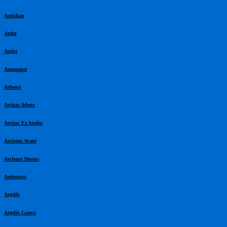
Antichan
Antin
Antist
Aragnouet
Arbeost
Arcizac Adour
Arcizac Ez Angles
Arcizans Avant
Arcizans Dessus
Ardengost
Argelès
Argelès Gazost