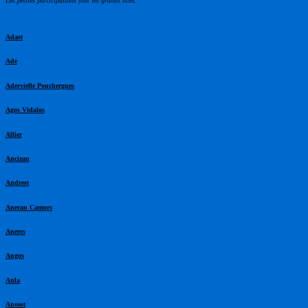
Les petites participations font les grands sites.
Adast
Ade
Adervielle Pouchergues
Agos Vidalos
Allier
Ancizan
Andrest
Aneran Camors
Aneres
Angos
Anla
Ansost