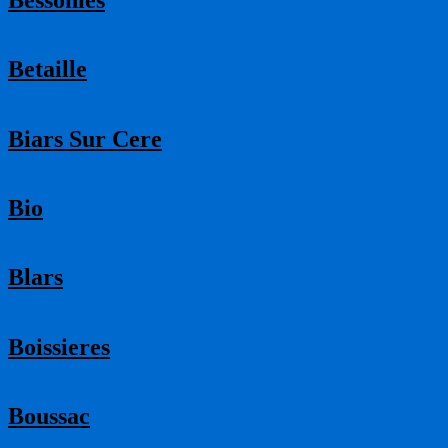
Betaille
Biars Sur Cere
Bio
Blars
Boissieres
Boussac