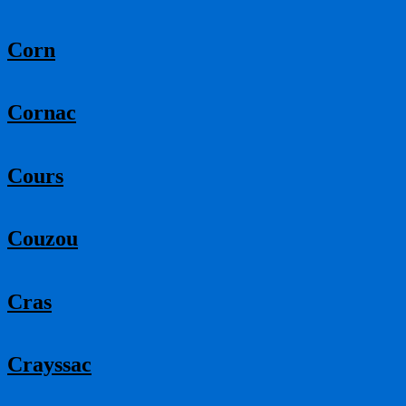
Corn
Cornac
Cours
Couzou
Cras
Crayssac