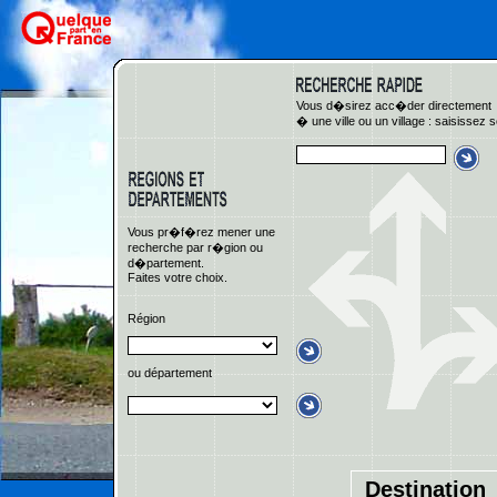
Vous d�sirez acc�der directement
� une ville ou un village : saisissez 
Vous pr�f�rez mener une
recherche par r�gion ou
d�partement.
Faites votre choix.
Région
ou département
Destination