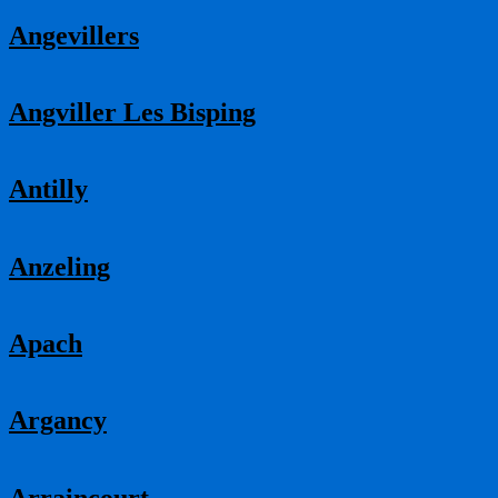
Angevillers
Angviller Les Bisping
Antilly
Anzeling
Apach
Argancy
Arraincourt