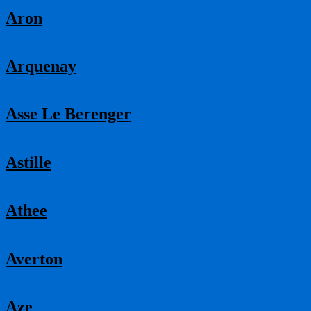
Aron
Arquenay
Asse Le Berenger
Astille
Athee
Averton
Aze