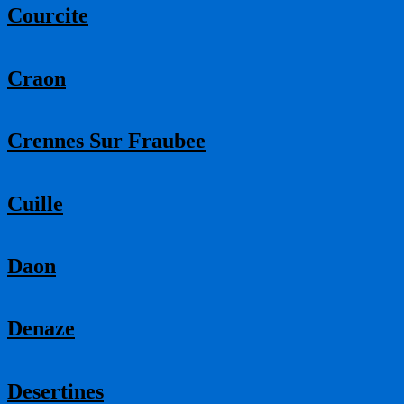
Courcite
Craon
Crennes Sur Fraubee
Cuille
Daon
Denaze
Desertines