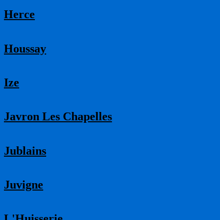
Herce
Houssay
Ize
Javron Les Chapelles
Jublains
Juvigne
L'Huisserie