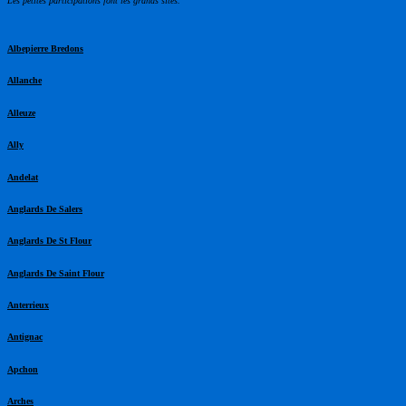
Les petites participations font les grands sites.
Albepierre Bredons
Allanche
Alleuze
Ally
Andelat
Anglards De Salers
Anglards De St Flour
Anglards De Saint Flour
Anterrieux
Antignac
Apchon
Arches