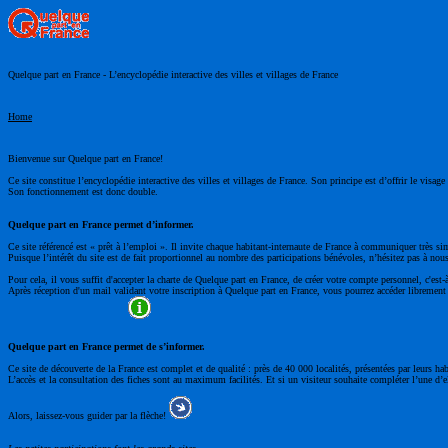
Quelque part en France - L’encyclopédie interactive des villes et villages de France
Home
Bienvenue sur Quelque part en France!
Ce site constitue l’encyclopédie interactive des villes et villages de France. Son principe est d’offrir le visa
Son fonctionnement est donc double.
Quelque part en France permet d’informer.
Ce site référencé est « prêt à l’emploi ». Il invite chaque habitant-internaute de France à communiquer très si
Puisque l’intérêt du site est de fait proportionnel au nombre des participations bénévoles, n’hésitez pas à nous
Pour cela, il vous suffit d'accepter la charte de Quelque part en France, de créer votre compte personnel, c'est-
Après réception d'un mail validant votre inscription à Quelque part en France, vous pourrez accéder librement à
Quelque part en France permet de s’informer.
Ce site de découverte de la France est complet et de qualité : près de 40 000 localités, présentées par leurs ha
L’accès et la consultation des fiches sont au maximum facilités. Et si un visiteur souhaite compléter l’une d’el
Alors, laissez-vous guider par la flèche!