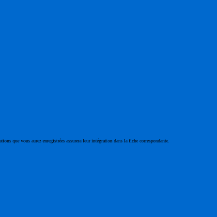
ations que vous aurez enregistrées assurera leur intégration dans la fiche correspondante.