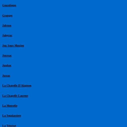
Gourdieges
Granges
Jabrun
Jaleyrac
Jou Sous Monjou
Joursac
Junhac
Jussac
La Chapelle D'Alagnon
La Chapelle Laurent
La Monselie
La Segalassiere
La Trinitat