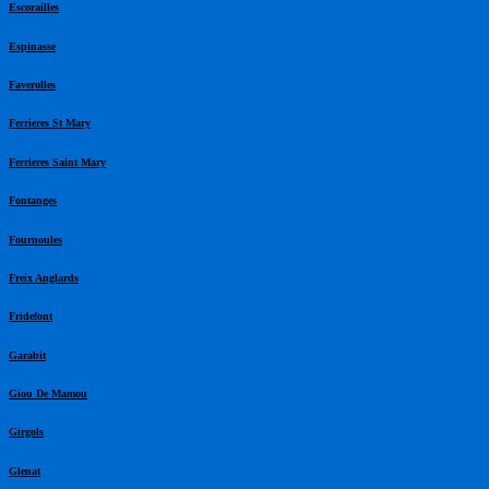
Escorailles
Espinasse
Faverolles
Ferrieres St Mary
Ferrieres Saint Mary
Fontanges
Fournoules
Freix Anglards
Fridefont
Garabit
Giou De Mamou
Girgols
Glenat