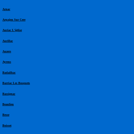
Arnac
Arpajon Sur Cere
Auriac L'église
Aurillac
Auzers
Ayrens
Badailhac
Barriac Les Bosquets
Bassignac
Beaulieu
Besse
Boisset