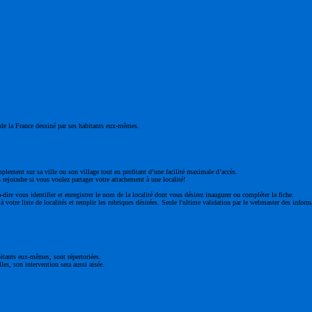
ge de la France dessiné par ses habitants eux-mêmes.
mplement sur sa ville ou son village tout en profitant d’une facilité maximale d’accès.
 rejoindre si vous voulez partager votre attachement à une localité!
à-dire vous identifier et enregistrer le nom de la localité dont vous désirez inaugurer ou compléter la fiche.
 votre liste de localités et remplir les rubriques désirées. Seule l'ultime validation par le webmaster des inform
bitants eux-mêmes, sont répertoriées.
les, son intervention sera aussi aisée.