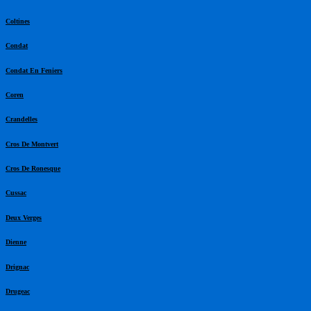
Coltines
Condat
Condat En Feniers
Coren
Crandelles
Cros De Montvert
Cros De Ronesque
Cussac
Deux Verges
Dienne
Drignac
Drugeac