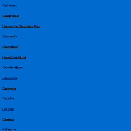
Chalvignac
Champagnac
Champs Sur Tarentaine Marc
Chanterelle
Charmensac
Chastel Sur Murat
Chaudes Aigues
Chaussenac
Chavagnac
Chazelles
Cheylade
Clavieres
Collandres