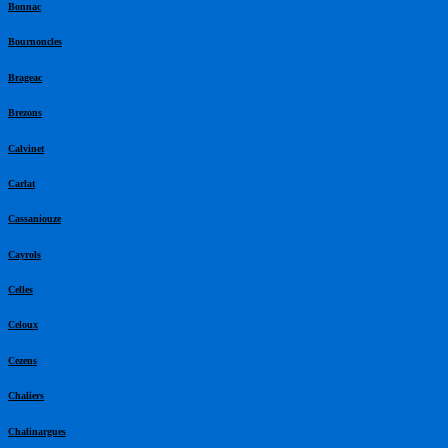
Bonnac
Bournoncles
Brageac
Brezons
Calvinet
Carlat
Cassaniouze
Cayrols
Celles
Celoux
Cezens
Chaliers
Chalinargues