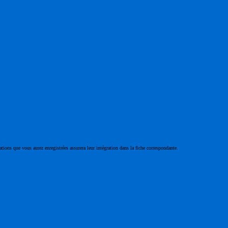
ations que vous aurez enregistrées assurera leur intégration dans la fiche correspondante.