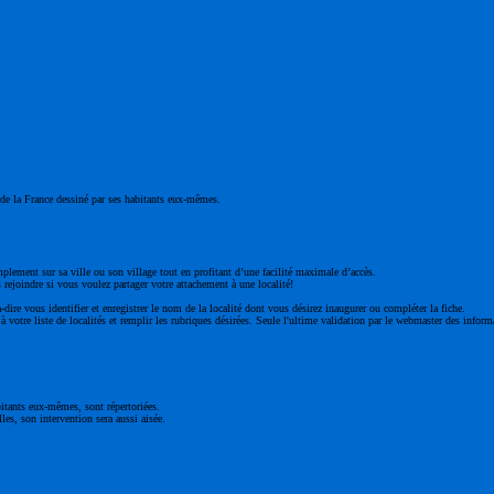
ge de la France dessiné par ses habitants eux-mêmes.
mplement sur sa ville ou son village tout en profitant d’une facilité maximale d’accès.
 rejoindre si vous voulez partager votre attachement à une localité!
à-dire vous identifier et enregistrer le nom de la localité dont vous désirez inaugurer ou compléter la fiche.
 votre liste de localités et remplir les rubriques désirées. Seule l'ultime validation par le webmaster des inform
bitants eux-mêmes, sont répertoriées.
les, son intervention sera aussi aisée.