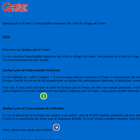
Quelque part en France - L’encyclopédie interactive des villes et villages de France
Home
Bienvenue sur Quelque part en France!
Ce site constitue l’encyclopédie interactive des villes et villages de France. Son principe est d’offrir le visa
Son fonctionnement est donc double.
Quelque part en France permet d’informer.
Ce site référencé est « prêt à l’emploi ». Il invite chaque habitant-internaute de France à communiquer très si
Puisque l’intérêt du site est de fait proportionnel au nombre des participations bénévoles, n’hésitez pas à nous
Pour cela, il vous suffit d'accepter la charte de Quelque part en France, de créer votre compte personnel, c'est-
Après réception d'un mail validant votre inscription à Quelque part en France, vous pourrez accéder librement à
Quelque part en France permet de s’informer.
Ce site de découverte de la France est complet et de qualité : près de 40 000 localités, présentées par leurs ha
L’accès et la consultation des fiches sont au maximum facilités. Et si un visiteur souhaite compléter l’une d’el
Alors, laissez-vous guider par la flèche!