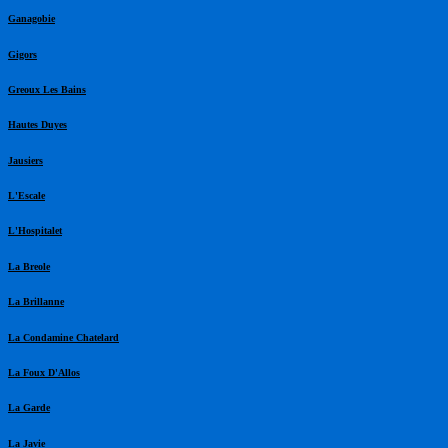
Ganagobie
Gigors
Greoux Les Bains
Hautes Duyes
Jausiers
L'Escale
L'Hospitalet
La Breole
La Brillanne
La Condamine Chatelard
La Foux D'Allos
La Garde
La Javie