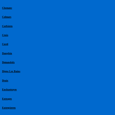
Clumanc
Colmars
Corbieres
Cruis
Curel
Dauphin
Demandolx
Digne Les Bains
Draix
Enchastrayes
Entrages
Entrepierres