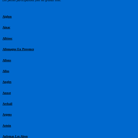
Les petites participations font les grands sites.
Aiglun
Ainac
Albiosc
Allemagne En Provence
Allons
Allos
Angles
Annot
Archail
Argens
Astoin
Aubenas Les Alpes