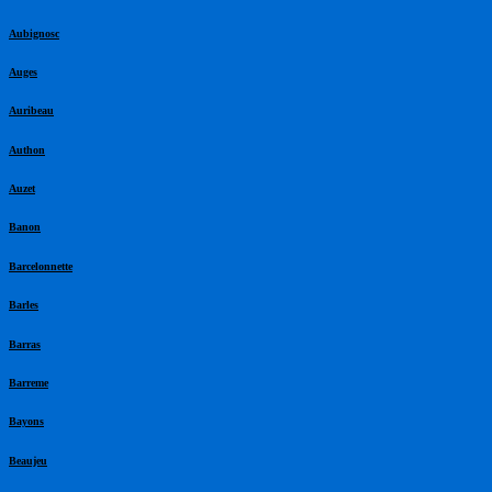
Aubignosc
Auges
Auribeau
Authon
Auzet
Banon
Barcelonnette
Barles
Barras
Barreme
Bayons
Beaujeu