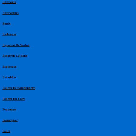
Entrevaux
Entrevennes
Eoulx
Esclangon
Esparron De Verdon
Esparron La Batie
Espinouse
Estoublon
Faucon De Barcelonnette
Faucon Du Caire
Fontienne
Forcalquier
Fours