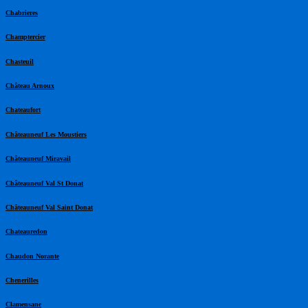
Chabrieres
Champtercier
Chasteuil
Château Arnoux
Chateaufort
Châteauneuf Les Moustiers
Châteauneuf Miravail
Châteauneuf Val St Donat
Châteauneuf Val Saint Donat
Chateauredon
Chaudon Norante
Chenerilles
Clamensane