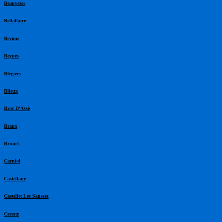
Beauvezer
Bellaffaire
Bevons
Beynes
Blegiers
Blieux
Bras D'Asse
Braux
Brunet
Carniol
Castellane
Castellet Les Sausses
Cereste