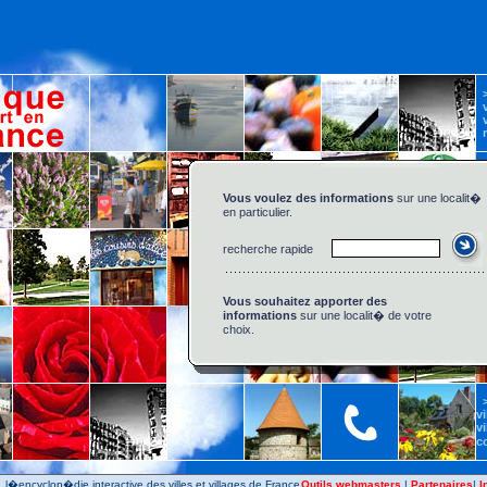
>
vi
v
r
Vous voulez des informations
sur une localit�
en particulier.
recherche rapide
Vous souhaitez apporter des
informations
sur une localit� de votre
choix.
vi
vi
c
, l�encyclop�die interactive des villes et villages de France
Outils webmasters
|
Partenaires
|
I