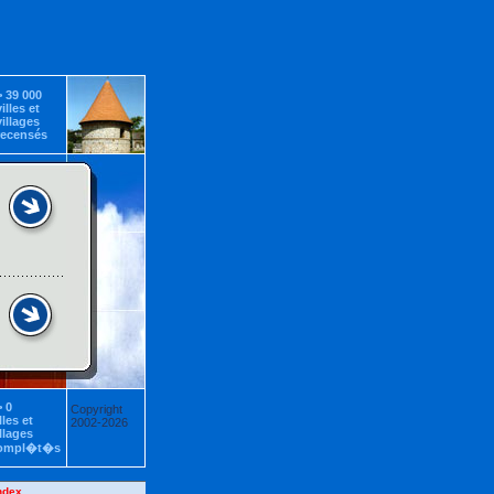
 39 000
lles et
illages
ecensés
>
0
Copyright
lles et
2002-2026
llages
ompl�t�s
ndex