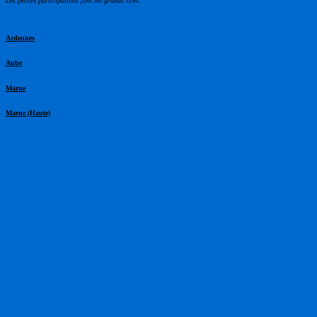
Les petites participations font les grands sites.
Ardennes
Aube
Marne
Marne (Haute)