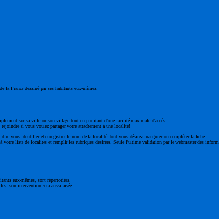
ge de la France dessiné par ses habitants eux-mêmes.
mplement sur sa ville ou son village tout en profitant d’une facilité maximale d’accès.
 rejoindre si vous voulez partager votre attachement à une localité!
à-dire vous identifier et enregistrer le nom de la localité dont vous désirez inaugurer ou compléter la fiche.
 votre liste de localités et remplir les rubriques désirées. Seule l'ultime validation par le webmaster des inform
bitants eux-mêmes, sont répertoriées.
les, son intervention sera aussi aisée.