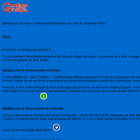
Quelque part en France - L’encyclopédie interactive des villes et villages de France
Home
Bienvenue sur Quelque part en France!
Ce site constitue l’encyclopédie interactive des villes et villages de France. Son principe est d’offrir le visa
Son fonctionnement est donc double.
Quelque part en France permet d’informer.
Ce site référencé est « prêt à l’emploi ». Il invite chaque habitant-internaute de France à communiquer très si
Puisque l’intérêt du site est de fait proportionnel au nombre des participations bénévoles, n’hésitez pas à nous
Pour cela, il vous suffit d'accepter la charte de Quelque part en France, de créer votre compte personnel, c'est-
Après réception d'un mail validant votre inscription à Quelque part en France, vous pourrez accéder librement à
Quelque part en France permet de s’informer.
Ce site de découverte de la France est complet et de qualité : près de 40 000 localités, présentées par leurs ha
L’accès et la consultation des fiches sont au maximum facilités. Et si un visiteur souhaite compléter l’une d’el
Alors, laissez-vous guider par la flèche!