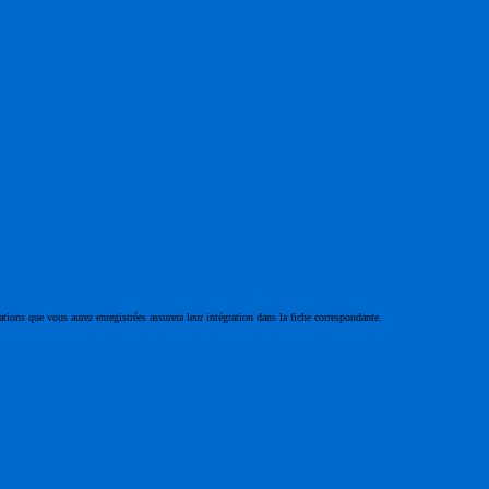
ations que vous aurez enregistrées assurera leur intégration dans la fiche correspondante.