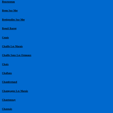
Bournezeau
Brem Sur Mer
Bretignolles Sur Mer
Breuil Barret
Cezais
Chaille Les Marais
Chaille Sous Les Ormeaux
Chaix
Challans
Chambretaud
Champagne Les Marais
Chantonnay
Chasnais