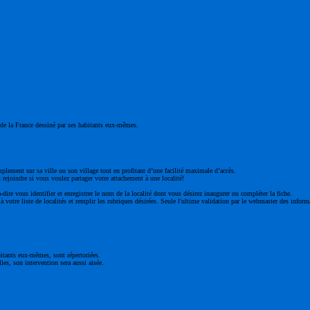
ge de la France dessiné par ses habitants eux-mêmes.
mplement sur sa ville ou son village tout en profitant d’une facilité maximale d’accès.
 rejoindre si vous voulez partager votre attachement à une localité!
à-dire vous identifier et enregistrer le nom de la localité dont vous désirez inaugurer ou compléter la fiche.
 votre liste de localités et remplir les rubriques désirées. Seule l'ultime validation par le webmaster des inform
bitants eux-mêmes, sont répertoriées.
les, son intervention sera aussi aisée.