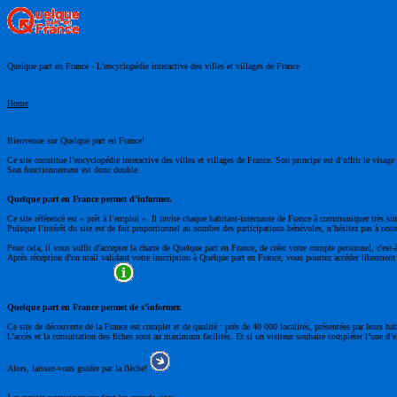
Quelque part en France - L’encyclopédie interactive des villes et villages de France
Home
Bienvenue sur Quelque part en France!
Ce site constitue l’encyclopédie interactive des villes et villages de France. Son principe est d’offrir le visa
Son fonctionnement est donc double.
Quelque part en France permet d’informer.
Ce site référencé est « prêt à l’emploi ». Il invite chaque habitant-internaute de France à communiquer très si
Puisque l’intérêt du site est de fait proportionnel au nombre des participations bénévoles, n’hésitez pas à nous
Pour cela, il vous suffit d'accepter la charte de Quelque part en France, de créer votre compte personnel, c'est-
Après réception d'un mail validant votre inscription à Quelque part en France, vous pourrez accéder librement à
Quelque part en France permet de s’informer.
Ce site de découverte de la France est complet et de qualité : près de 40 000 localités, présentées par leurs ha
L’accès et la consultation des fiches sont au maximum facilités. Et si un visiteur souhaite compléter l’une d’el
Alors, laissez-vous guider par la flèche!