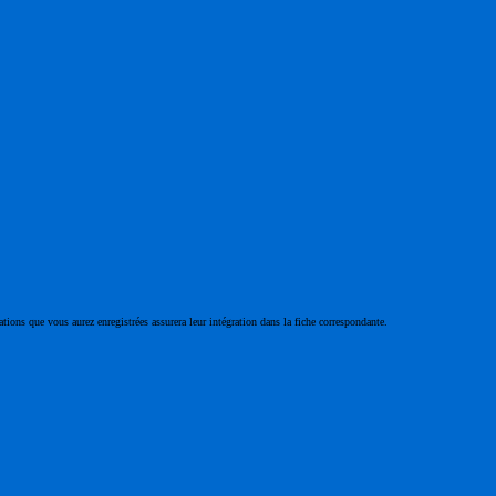
ations que vous aurez enregistrées assurera leur intégration dans la fiche correspondante.