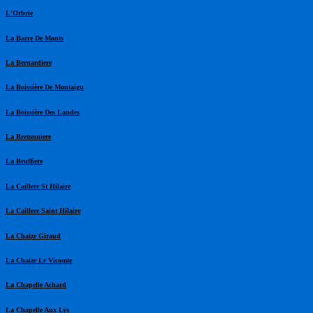
L'Orbrie
La Barre De Monts
La Bernardiere
La Boissière De Montaigu
La Boissière Des Landes
La Bretonniere
La Bruffiere
La Caillere St Hilaire
La Caillere Saint Hilaire
La Chaize Giraud
La Chaize Le Vicomte
La Chapelle Achard
La Chapelle Aux Lys