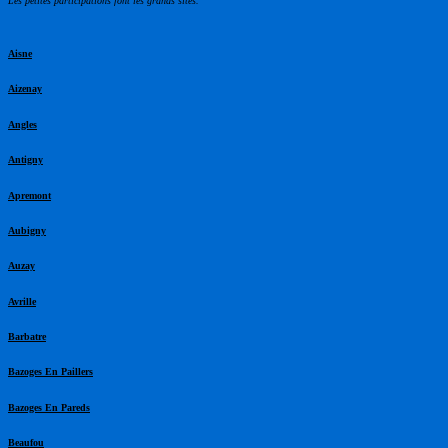
Les petites participations font les grands sites.
Aisne
Aizenay
Angles
Antigny
Apremont
Aubigny
Auzay
Avrille
Barbatre
Bazoges En Paillers
Bazoges En Pareds
Beaufou