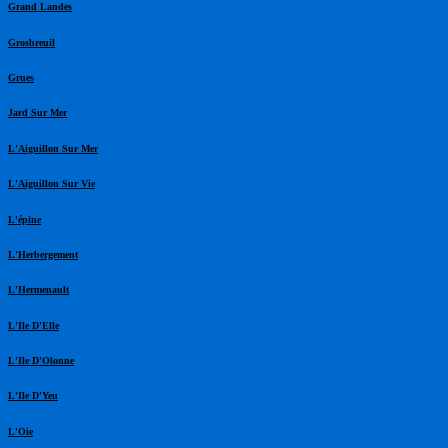
Grand Landes
Grosbreuil
Grues
Jard Sur Mer
L'Aiguillon Sur Mer
L'Aiguillon Sur Vie
L'épine
L'Herbergement
L'Hermenault
L'Ile D'Elle
L'Ile D'Olonne
L'Ile D'Yeu
L'Oie