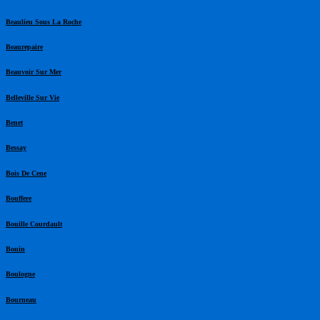
Beaulieu Sous La Roche
Beaurepaire
Beauvoir Sur Mer
Belleville Sur Vie
Benet
Bessay
Bois De Cene
Bouffere
Bouille Courdault
Bouin
Boulogne
Bourneau