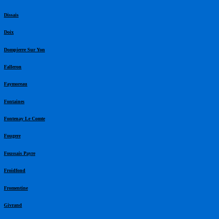
Dissais
Doix
Dompierre Sur Yon
Falleron
Faymoreau
Fontaines
Fontenay Le Comte
Fougere
Foussais Payre
Froidfond
Fromentine
Givrand