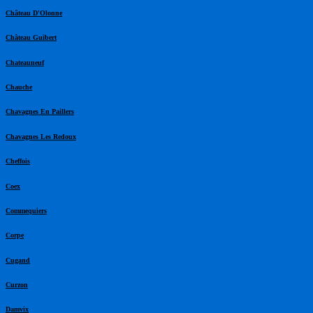
Château D'Olonne
Château Guibert
Chateauneuf
Chauche
Chavagnes En Paillers
Chavagnes Les Redoux
Cheffois
Coex
Commequiers
Corpe
Cugand
Curzon
Damvix