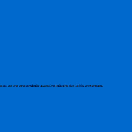
ations que vous aurez enregistrées assurera leur intégration dans la fiche correspondante.