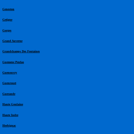
Geneston
Getigne
Gorges
Grand Auverne
Grandchamps Des Fontaines
Guemene Penfao
Guenouvry
Guenrouet
Guerande
Haute Goulaine
Haute Indre
Herbignac