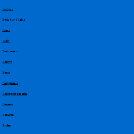
Belligne
Besle Sur Vilaine
Besne
Blain
Bonnoeuvre
Bouaye
Bouee
Bouguenais
Bourgneuf En Retz
Boussay
Bouvron
Brains