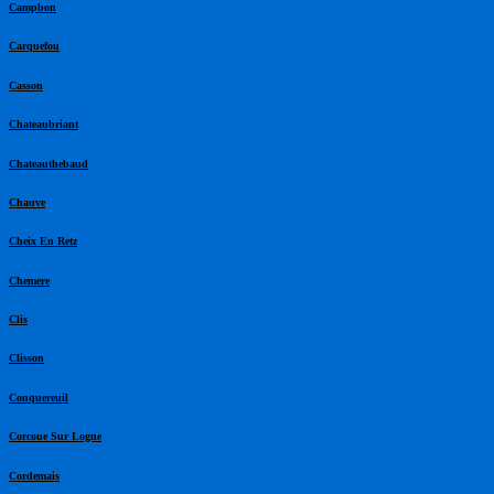
Campbon
Carquefou
Casson
Chateaubriant
Chateauthebaud
Chauve
Cheix En Retz
Chemere
Clis
Clisson
Conquereuil
Corcoue Sur Logne
Cordemais