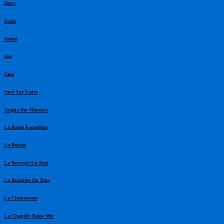
Heric
Indre
Indret
Isse
Jans
Joué Sur Erdre
Juigne Des Moutiers
La Baule Escoublac
La Benate
La Bernerie En Retz
La Boissière Du Dore
La Chabossiere
La Chapelle Basse Mer