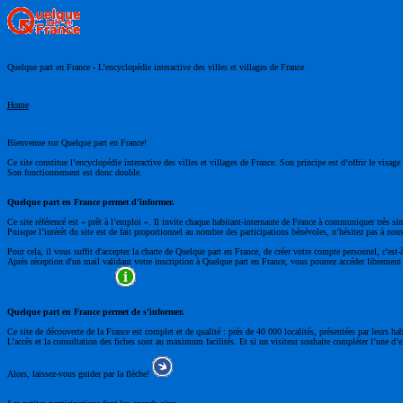
Quelque part en France - L’encyclopédie interactive des villes et villages de France
Home
Bienvenue sur Quelque part en France!
Ce site constitue l’encyclopédie interactive des villes et villages de France. Son principe est d’offrir le visa
Son fonctionnement est donc double.
Quelque part en France permet d’informer.
Ce site référencé est « prêt à l’emploi ». Il invite chaque habitant-internaute de France à communiquer très si
Puisque l’intérêt du site est de fait proportionnel au nombre des participations bénévoles, n’hésitez pas à nous
Pour cela, il vous suffit d'accepter la charte de Quelque part en France, de créer votre compte personnel, c'est-
Après réception d'un mail validant votre inscription à Quelque part en France, vous pourrez accéder librement à
Quelque part en France permet de s’informer.
Ce site de découverte de la France est complet et de qualité : près de 40 000 localités, présentées par leurs ha
L’accès et la consultation des fiches sont au maximum facilités. Et si un visiteur souhaite compléter l’une d’el
Alors, laissez-vous guider par la flèche!