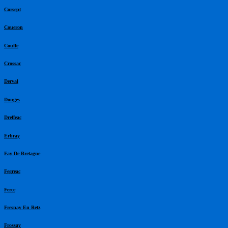
Corsept
Coueron
Couffe
Crossac
Derval
Donges
Dreffeac
Erbray
Fay De Bretagne
Fegreac
Ferce
Fresnay En Retz
Frossay