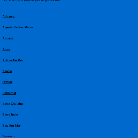
Les petites participations font les grands sites.
Abbaretz
Aigrefeuille Sur Maine
Ancenis
Anetz
Arthon En Retz
Asserac
Avessac
Barbechat
Basse Goulaine
Basse Indre
Batz Sur Mer
Beautour