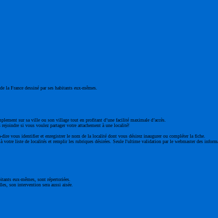
ge de la France dessiné par ses habitants eux-mêmes.
mplement sur sa ville ou son village tout en profitant d’une facilité maximale d’accès.
 rejoindre si vous voulez partager votre attachement à une localité!
à-dire vous identifier et enregistrer le nom de la localité dont vous désirez inaugurer ou compléter la fiche.
 votre liste de localités et remplir les rubriques désirées. Seule l'ultime validation par le webmaster des inform
bitants eux-mêmes, sont répertoriées.
les, son intervention sera aussi aisée.