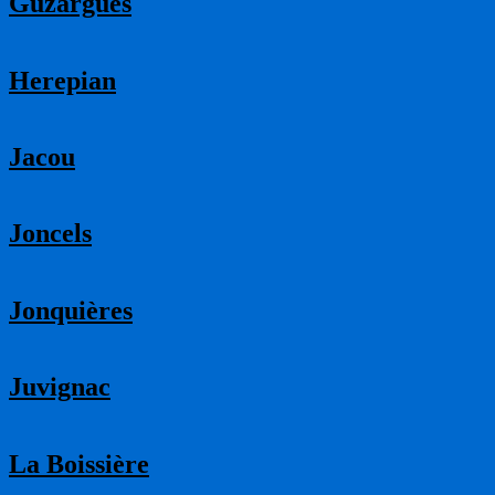
Guzargues
Herepian
Jacou
Joncels
Jonquières
Juvignac
La Boissière