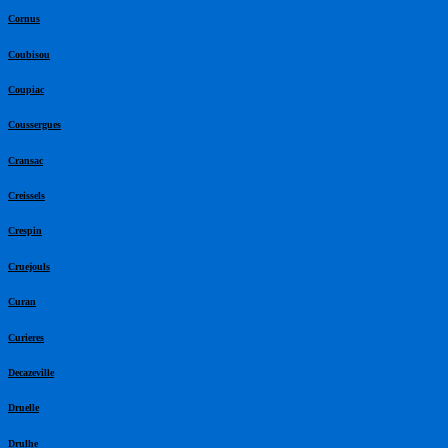
Cornus
Coubisou
Coupiac
Coussergues
Cransac
Creissels
Crespin
Cruejouls
Curan
Curieres
Decazeville
Druelle
Drulhe