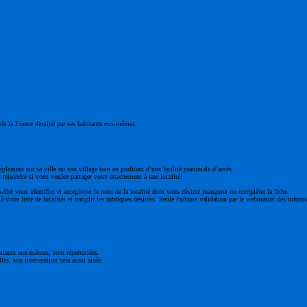
ge de la France dessiné par ses habitants eux-mêmes.
mplement sur sa ville ou son village tout en profitant d’une facilité maximale d’accès.
 rejoindre si vous voulez partager votre attachement à une localité!
à-dire vous identifier et enregistrer le nom de la localité dont vous désirez inaugurer ou compléter la fiche.
 votre liste de localités et remplir les rubriques désirées. Seule l'ultime validation par le webmaster des inform
bitants eux-mêmes, sont répertoriées.
les, son intervention sera aussi aisée.