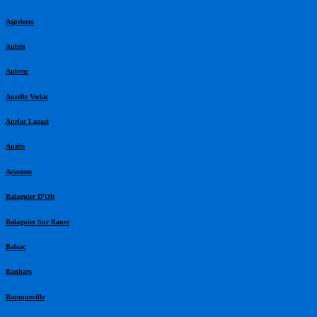
Asprieres
Aubin
Aubrac
Aurelle Verlac
Auriac Lagast
Auzits
Ayssenes
Balaguier D'Olt
Balaguier Sur Rance
Balsac
Banhars
Baraqueville