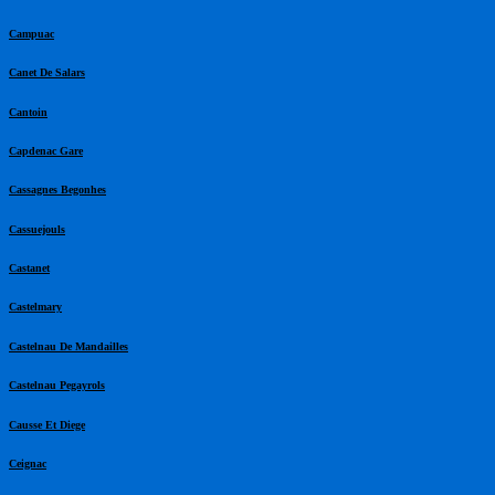
Campuac
Canet De Salars
Cantoin
Capdenac Gare
Cassagnes Begonhes
Cassuejouls
Castanet
Castelmary
Castelnau De Mandailles
Castelnau Pegayrols
Causse Et Diege
Ceignac