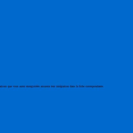
ations que vous aurez enregistrées assurera leur intégration dans la fiche correspondante.