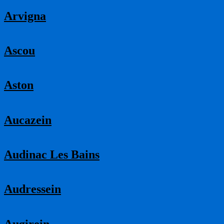
Arvigna
Ascou
Aston
Aucazein
Audinac Les Bains
Audressein
Augirein