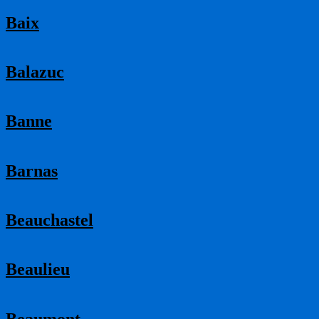
Baix
Balazuc
Banne
Barnas
Beauchastel
Beaulieu
Beaumont