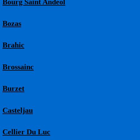
Bourg Saint Andeol
Bozas
Brahic
Brossainc
Burzet
Casteljau
Cellier Du Luc